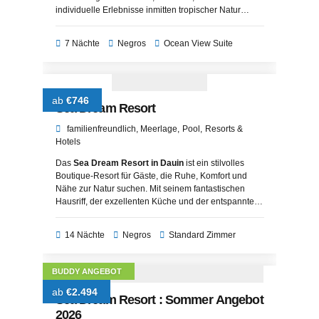
individuelle Erlebnisse inmitten tropischer Natur
suchen – ein Paradies für Genießer und Entdecker
gleichermaßen.
7 Nächte
Negros
Ocean View Suite
ab
€746
Sea Dream Resort
familienfreundlich
Meerlage
Pool
Resorts &
Hotels
Das
Sea Dream Resort in Dauin
ist ein stilvolles
Boutique-Resort für Gäste, die Ruhe, Komfort und
Nähe zur Natur suchen. Mit seinem fantastischen
Hausriff, der exzellenten Küche und der entspannten
Atmosphäre ist es der perfekte Ort für einen
unvergesslichen
Tauchurlaub auf den Philippinen
.
14 Nächte
Negros
Standard Zimmer
BUDDY ANGEBOT
ab
€2.494
Sea Dream Resort : Sommer Angebot
2026