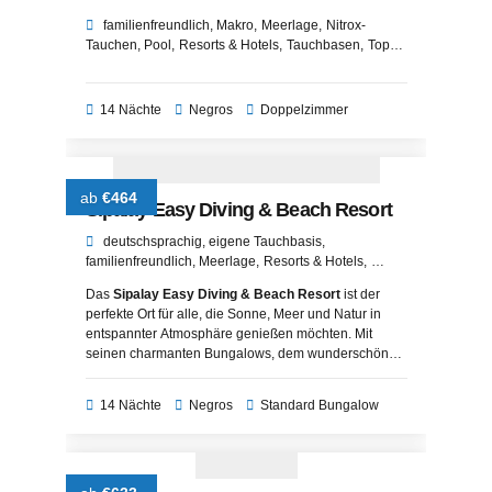
familienfreundlich
Makro
Meerlage
Nitrox-
Tauchen
Pool
Resorts & Hotels
Tauchbasen
Top-
Angebote
UW-Fotografie
14 Nächte
Negros
Doppelzimmer
ab
€464
Sipalay Easy Diving & Beach Resort
deutschsprachig
eigene Tauchbasis
familienfreundlich
Meerlage
Resorts & Hotels
Strandlage
Das
Sipalay Easy Diving & Beach Resort
ist der
perfekte Ort für alle, die Sonne, Meer und Natur in
entspannter Atmosphäre genießen möchten. Mit
seinen charmanten Bungalows, dem wunderschönen
Strand und den vielfältigen Freizeitangeboten bietet
das Resort die ideale Mischung aus
Erholung,
14 Nächte
Negros
Standard Bungalow
Abenteuer und Genuss
.