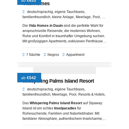
ab
€633
Vida Homes
deutschsprachig
eigene Tauchbasis
familienfreundlich
kleine Anlage
Meerlage
Pool
Resorts & Hotels
Die
Vida Homes in Dauin
sind die perfekte Wahl für
anspruchsvolle Reisende, die modernes Wohnen,
Ruhe und Komfort in traumhafter Umgebung suchen.
Mit großzügigen Apartments, exklusiven Penthäusern
und direktem Zugang zum Meer bieten sie einen
unvergesslichen Aufenthalt an einem der schönsten
7 Nächte
Negros
Appartment
Küstenabschnitte von Negros.
ab
€542
Whispering Palms Island Resort
deutschsprachig
eigene Tauchbasis
familienfreundlich
Meerlage
Pool
Resorts & Hotels
Strandlage
Das
Whispering Palms Island Resort
auf Sipaway
Island ist ein echtes
Inselparadies
für
Ruhesuchende, Familien und Naturliebhaber. Mit
familiärer Atmosphäre, authentischem Inselcharme,
liebevollen Details und einer Vielzahl an