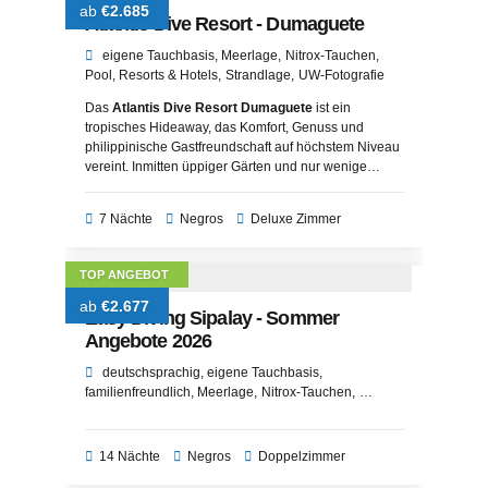
ab
€2.685
Atlantis Dive Resort - Dumaguete
eigene Tauchbasis
Meerlage
Nitrox-Tauchen
Pool
Resorts & Hotels
Strandlage
UW-Fotografie
Das
Atlantis Dive Resort Dumaguete
ist ein
tropisches Hideaway, das Komfort, Genuss und
philippinische Gastfreundschaft auf höchstem Niveau
vereint. Inmitten üppiger Gärten und nur wenige
Schritte vom Meer entfernt, erleben Gäste hier eine
einzigartige Kombination aus Entspannung,
7 Nächte
Negros
Deluxe Zimmer
Abenteuer und kulinarischer Vielfalt. Dank seiner
modernen Ausstattung, des liebevollen Service und
der idealen Lage ist das Resort die perfekte Wahl für
TOP ANGEBOT
Taucher, Naturfreunde und Erholungssuchende
gleichermaßen. Ob beim Sonnenuntergang am
ab
€2.677
Easy Diving Sipalay - Sommer
Strand, bei einer Spa-Anwendung oder einem
Angebote 2026
Ausflug zu den Twin Lakes – hier wird jeder Moment
zu einem besonderen Erlebnis.
deutschsprachig
eigene Tauchbasis
familienfreundlich
Meerlage
Nitrox-Tauchen
Resorts & Hotels
Strandlage
Tauchbasen
Top-
Angebote
UW-Fotografie
14 Nächte
Negros
Doppelzimmer