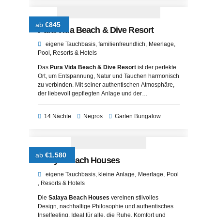
ab
€845
Pura Vida Beach & Dive Resort
eigene Tauchbasis
familienfreundlich
Meerlage
Pool
Resorts & Hotels
Das
Pura Vida Beach & Dive Resort
ist der perfekte
Ort, um Entspannung, Natur und Tauchen harmonisch
zu verbinden. Mit seiner authentischen Atmosphäre,
der liebevoll gepflegten Anlage und der
ausgezeichneten Küche bietet das Resort alles, was
man für einen erholsamen und zugleich
14 Nächte
Negros
Garten Bungalow
abwechslungsreichen Urlaub braucht. Die direkte
Lage am Strand, das komfortable Spa und die Nähe
zu den besten Tauchplätzen der Region machen es
zu einem Paradies für Aktivurlauber und Genießer
ab
€1.580
gleichermaßen. Ob als Familie, Paar oder Solo-
Salaya Beach Houses
Reisender – hier finden Sie Ihre persönliche Oase
des Wohlbefindens.
eigene Tauchbasis
kleine Anlage
Meerlage
Pool
Resorts & Hotels
Die
Salaya Beach Houses
vereinen stilvolles
Design, nachhaltige Philosophie und authentisches
Inselfeeling. Ideal für alle, die Ruhe, Komfort und