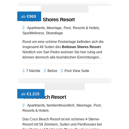
ab
€969
Belizean Shores Resort
Apartments
Meerlage
Pool
Resorts & Hotels
Spa/Wellness
Strandlage
Rund um eine schöne Poolanlage befinden sich die
insgesamt 48 Suiten des
Belizean Shores Resort
.
Nördlich von San Pedro wohnen Sie hier ruhig und
können dennoch alle touristischen Einrichtungen
schnell und komfortabel erreichen.
7 Nächte
Belize
Pool View Suite
ab
€1.215
Coco Beach Resort
Apartments
familienfreundlich
Meerlage
Pool
Resorts & Hotels
Das Coco Beach Resort ist ein schönes 4-Sterne-
Resort mit 58 Zimmern, Suiten und Penthouses bei