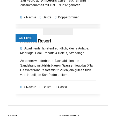
San Pedro auf
Ambergris Caye
. Tauchen wird in
Zusammenarbeit mit Tuff E Nuff angeboten.
7 Nächte
Belize
Doppelzimmer
ab
€620
X'tan Ha Resort
Apartments
familienfreundlich
kleine Anlage
Meerlage
Pool
Resorts & Hotels
Strandlage
Wassersport
An einem wunderbaren, flach abfallenden
Sandstrand mit
türkisblauem Wasser
liegt das X’tan
Ha Waterfront Resort mit 32 Villen, ein gutes Stück
vom trubeligen San Pedro entfernt.
7 Nächte
Belize
Casita