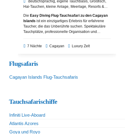
deutschsprachig
eigene Tauchbasis
Großfisch
Hai-Tauchen
kleine Anlage
Meerlage
Resorts &
Hotels
Sonderreisen
Die
Easy Diving Flug-Tauchsafari zu den Cagayan
Islands
ist ein einzigartiges Erlebnis für erfahrene
Taucher, die das Unberührte suchen. Spektakuläre
Tauchplätze, professionelle Organisation und
umweltbewusstes Glamping machen diese Safari zu
einem unvergesslichen Abenteuer in der Sulusee.
7 Nächte
Cagayan
Luxury Zelt
Flugsafaris
Cagayan Islands Flug-Tauchsafaris
Tauchsafarischiffe
Infiniti Live-Aboard
Atlantis Azores
Goya und Royo