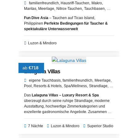
familienfreundlich
Hausriff-Tauchen
Makro
Mantas
Meerlage
Nitrox-Tauchen
Tauchbasen
UW-Fotografie
Walhaie
Fun Dive Asia
– Tauchen auf Ticao Island,
Philippinen
Perfekte Bedingungen für Taucher &
spektakuläre Unterwasserwelt
Luzon & Mindoro
ab
€718
Lalaguna Villas
eigene Tauchbasis
familienfreundlich
Meerlage
Pool
Resorts & Hotels
Spa/Wellness
Strandlage
Wassersport
Das
Lalaguna Villas – Luxury Resort & Spa
überzeugt durch seine ruhige Strandlage, moderne
Ausstattung, hochwertige Zimmerkategorien und
exzellente gastronomische Angebote. Zusammen mit
den beeindruckenden Tauchplätzen vor Sabang
bietet es ideale Voraussetzungen für einen
7 Nächte
Luzon & Mindoro
Superior Studio
komfortablen und abwechslungsreichen Tauch- und
Erholungsurlaub auf den Philippinen.