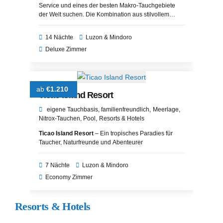
Service und eines der besten Makro-Tauchgebiete
der Welt suchen. Die Kombination aus stilvollem
Boutique-Resort, exzellenter Küche und
professionellem Tauchbetrieb macht es zu einer der
14 Nächte
Luzon & Mindoro
besten Adressen in Anilao und den gesamten
Deluxe Zimmer
Philippinen.
ab
€1.210
Ticao Island Resort
eigene Tauchbasis
familienfreundlich
Meerlage
Nitrox-Tauchen
Pool
Resorts & Hotels
Ticao Island Resort
– Ein tropisches Paradies für
Taucher, Naturfreunde und Abenteurer
7 Nächte
Luzon & Mindoro
Economy Zimmer
Resorts & Hotels