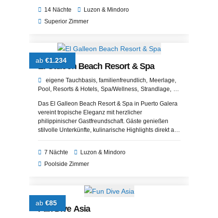
insbesondere Unterwasserfotografen begeistern
14 Nächte
Luzon & Mindoro
werden.
Superior Zimmer
ab
€1.234
El Galleon Beach Resort & Spa
eigene Tauchbasis
familienfreundlich
Meerlage
Pool
Resorts & Hotels
Spa/Wellness
Strandlage
Wassersport
Das El Galleon Beach Resort & Spa in Puerto Galera
vereint tropische Eleganz mit herzlicher
philippinischer Gastfreundschaft. Gäste genießen
stilvolle Unterkünfte, kulinarische Highlights direkt am
Meer und ein vielfältiges Freizeitangebot in idyllischer
Umgebung. Ob zum Entspannen, Genießen oder als
7 Nächte
Luzon & Mindoro
Ausgangspunkt für Erkundungen – dieses Resort ist
Poolside Zimmer
ein echtes Paradies auf Mindoro.
ab
€85
Fun Dive Asia