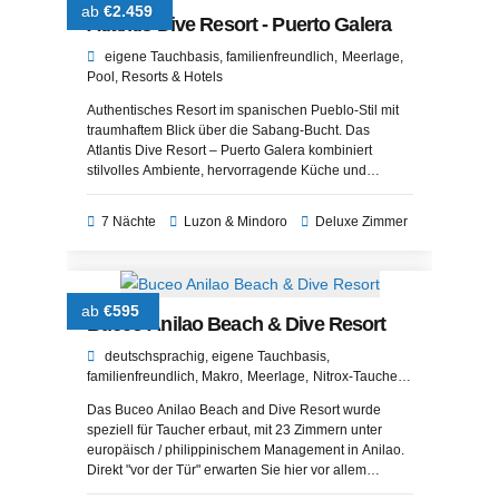
ab
€2.459
Atlantis Dive Resort - Puerto Galera
eigene Tauchbasis
familienfreundlich
Meerlage
Pool
Resorts & Hotels
Authentisches Resort im spanischen Pueblo-Stil mit
traumhaftem Blick über die Sabang-Bucht. Das
Atlantis Dive Resort – Puerto Galera kombiniert
stilvolles Ambiente, hervorragende Küche und
erstklassigen Service inmitten tropischer Natur. Ideal
für Taucher, Paare und Familien, die Erholung und
7 Nächte
Luzon & Mindoro
Deluxe Zimmer
Abenteuer auf den Philippinen suchen.
ab
€595
Buceo Anilao Beach & Dive Resort
deutschsprachig
eigene Tauchbasis
familienfreundlich
Makro
Meerlage
Nitrox-Tauchen
Pool
Resorts & Hotels
UW-Fotografie
Das Buceo Anilao Beach and Dive Resort wurde
speziell für Taucher erbaut, mit 23 Zimmern unter
europäisch / philippinischem Management in Anilao.
Direkt "vor der Tür" erwarten Sie hier vor allem
herausragende Makro- und Muck-Tauchplätze, die