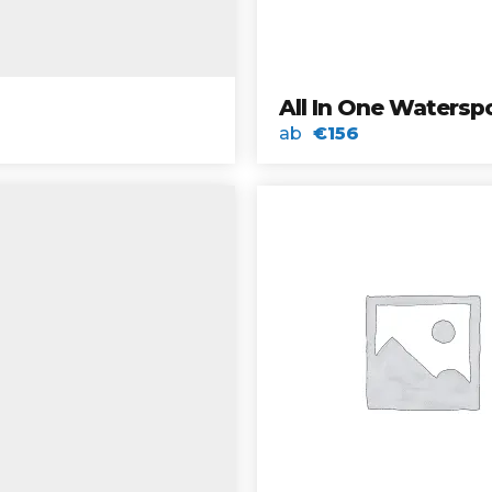
All In One Watersp
ab
€156