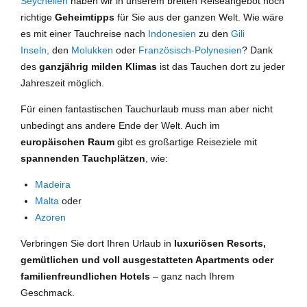
Seychellen
haben wir in unserem breiten Reiseangebot noch
richtige
Geheimtipps
für Sie aus der ganzen Welt. Wie wäre
es mit einer Tauchreise nach
Indonesien
zu den
Gili
Inseln,
den
Molukken
oder
Französisch-Polynesien
? Dank
des
ganzjährig milden Klimas
ist das Tauchen dort zu jeder
Jahreszeit möglich.
Für einen fantastischen Tauchurlaub muss man aber nicht
unbedingt ans andere Ende der Welt. Auch im
europäischen Raum
gibt es großartige Reiseziele mit
spannenden Tauchplätzen
, wie:
Madeira
Malta
oder
Azoren
Verbringen Sie dort Ihren Urlaub in
luxuriösen Resorts,
gemütlichen und voll ausgestatteten Apartments oder
familienfreundlichen Hotels
– ganz nach Ihrem
Geschmack.