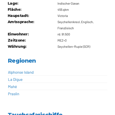
Lage:
Indischer Ozean
Fläche:
455 qkm
Haupstadt:
Victoria
Amtssprache:
Seychellenkreol, Englisch,
Französisch
Einwohner:
rd. 91.500
Zeitzone:
MEZ+3
Währung:
Seychellen-Rupie (SCR)
Regionen
Alphonse Island
La Digue
Mahé
Praslin
Tauchsafarischiffe