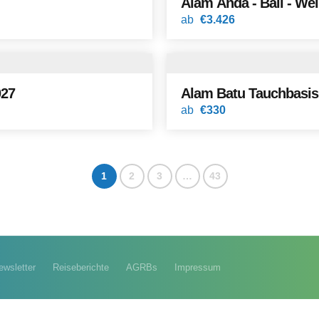
Alam Anda - B
ab
€3.426
2027
Alam Batu Tauchbasis
ab
€330
1
2
3
…
43
ewsletter
Reiseberichte
AGRBs
Impressum