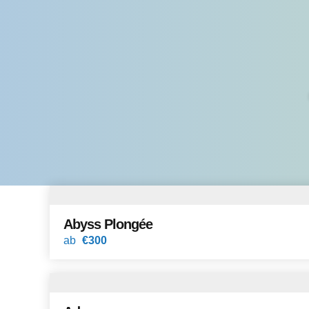
Abyss Plongée
ab
€300