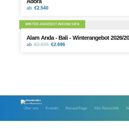
Adora
ab
€2.540
WINTER-ANGEBOT INDONESIEN
Alam Anda - Bali - Winterangebot 2026/
ab
€2.929
€2.696
Über uns
Kontakt
Reiseanfrage
Alle Reiseziele
N