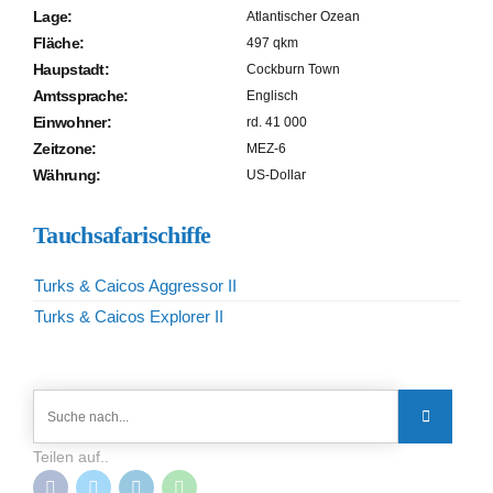
Lage:
Atlantischer Ozean
Fläche:
497 qkm
Haupstadt:
Cockburn Town
Amtssprache:
Englisch
Einwohner:
rd. 41 000
Zeitzone:
MEZ-6
Währung:
US-Dollar
Tauchsafarischiffe
Turks & Caicos Aggressor II
Turks & Caicos Explorer II
Teilen auf..