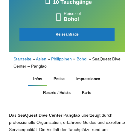
10 Tauchgänge
Reiseziel
Bohol
Reiseanfrage
Startseite
»
Asien
»
Philippinen
»
Bohol
»
SeaQuest Dive
Center – Panglao
Infos
Preise
Impressionen
Resorts / Hotels
Karte
Das
SeaQuest Dive Center Panglao
überzeugt durch
professionelle Organisation, erfahrene Guides und exzellente
Servicequalität. Die Vielfalt der Tauchplätze rund um