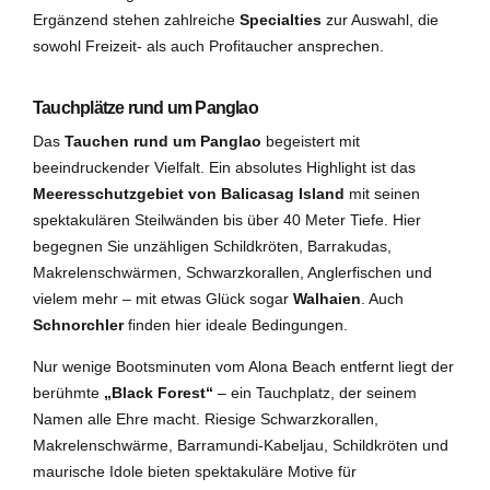
Ergänzend stehen zahlreiche
Specialties
zur Auswahl, die
sowohl Freizeit- als auch Profitaucher ansprechen.
Tauchplätze rund um Panglao
Das
Tauchen rund um Panglao
begeistert mit
beeindruckender Vielfalt. Ein absolutes Highlight ist das
Meeresschutzgebiet von Balicasag Island
mit seinen
spektakulären Steilwänden bis über 40 Meter Tiefe. Hier
begegnen Sie unzähligen Schildkröten, Barrakudas,
Makrelenschwärmen, Schwarzkorallen, Anglerfischen und
vielem mehr – mit etwas Glück sogar
Walhaien
. Auch
Schnorchler
finden hier ideale Bedingungen.
Nur wenige Bootsminuten vom Alona Beach entfernt liegt der
berühmte
„Black Forest“
– ein Tauchplatz, der seinem
Namen alle Ehre macht. Riesige Schwarzkorallen,
Makrelenschwärme, Barramundi-Kabeljau, Schildkröten und
maurische Idole bieten spektakuläre Motive für