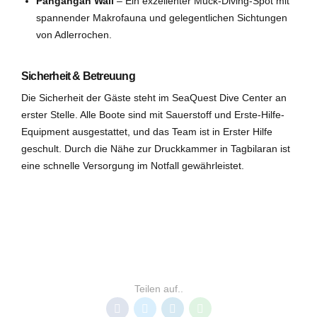
Pangangan Wall
– Ein exzellenter Muck-Diving-Spot mit
spannender Makrofauna und gelegentlichen Sichtungen
von Adlerrochen.
Sicherheit & Betreuung
Die Sicherheit der Gäste steht im SeaQuest Dive Center an
erster Stelle. Alle Boote sind mit Sauerstoff und Erste-Hilfe-
Equipment ausgestattet, und das Team ist in Erster Hilfe
geschult. Durch die Nähe zur Druckkammer in Tagbilaran ist
eine schnelle Versorgung im Notfall gewährleistet.
ALONA BEACH
PANGLAO
TAUCHBASEN BOHOL
Teilen auf..