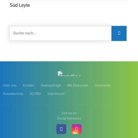
Süd Leyte
Über uns
Kontakt
Reiseanfrage
Alle Reiseziele
Newsletter
Reiseberichte
AGRBs
Impressum
Visit us on
Social Networks