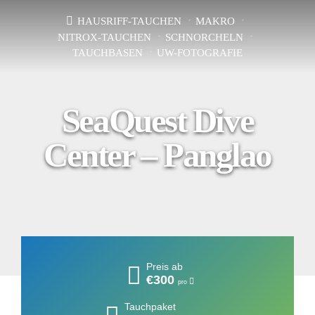
HAUSRIFF-TAUCHEN
MAKRO
NITROX-TAUCHEN
SCHNORCHELN
TAUCHBASEN
UW-FOTOGRAFIE
SeaQuest Dive
Center – Panglao
Preis ab
€300
pro
Tauchpaket