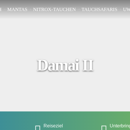
MANTAS
NITROX-TAUCHEN
TAUCHSAFARIS
UW
Damai II
Reiseziel
Unterbri