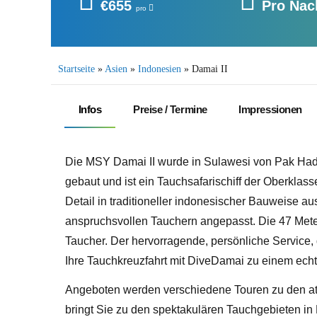
€655
Pro Nac
pro
Startseite
»
Asien
»
Indonesien
»
Damai II
Infos
Preise / Termine
Impressionen
Die MSY Damai II wurde in Sulawesi von Pak Had
gebaut und ist ein Tauchsafarischiff der Oberklas
Detail in traditioneller indonesischer Bauweise aus
anspruchsvollen Tauchern angepasst. Die 47 Meter
Taucher. Der hervorragende, persönliche Servic
Ihre Tauchkreuzfahrt mit DiveDamai zu einem ech
Angeboten werden verschiedene Touren zu den a
bringt Sie zu den spektakulären Tauchgebieten i