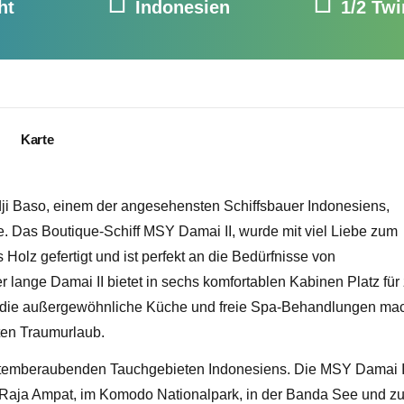
ht
Indonesien
1/2 Tw
Karte
ji Baso, einem der angesehensten Schiffsbauer Indonesiens,
se. Das Boutique-Schiff MSY Damai II, wurde mit viel Liebe zum
 Holz gefertigt und ist perfekt an die Bedürfnisse von
 lange Damai II bietet in sechs komfortablen Kabinen Platz für
e, die außergewöhnliche Küche und freie Spa-Behandlungen ma
ten Traumurlaub.
temberaubenden Tauchgebieten Indonesiens. Die MSY Damai I
n Raja Ampat, im Komodo Nationalpark, in der Banda See und z