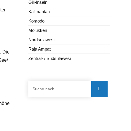
Gili-Inseln
ter
Kalimantan
Komodo
Molukken
Nordsulawesi
Raja Ampat
. Die
Zentral- / Südsulawesi
See/
chöne