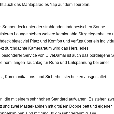
teht auch das Mantaparadies Yap auf dem Tourplan.
m Sonnendeck unter der strahlenden indonesischen Sonne
atisieren Lounge stehen weitere komfortable Sitzgelegenheiten 
ck bietet viel Platz und Komfort und verfügt über ein individu
fekt durchdachte Kameraraum wird das Herz jedes
n besonderer Service von DiveDamai ist auch das bordeigene S
 einem langen Tauchtag für Ruhe und Entspannung bei einer
s-, Kommunikations- und Sicherheitstechniken ausgestattet.
n, die mit einem sehr hohen Standard aufwarten. Es stehen zw
t und zwei Masterkabinen mit großem Doppelbett und eigener
 Doppelkabinen sind mit rund 30 qm sehr geräumig. Die