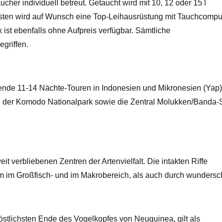
cher individuell betreut. Getaucht wird mit 10, 12 oder 15 l
sten wird auf Wunsch eine Top-Leihausrüstung mit Tauchcompu
 ist ebenfalls ohne Aufpreis verfügbar. Sämtliche
egriffen.
nde 11-14 Nächte-Touren in Indonesien und Mikronesien (Yap)
, der Komodo Nationalpark sowie die Zentral Molukken/Banda-
 verbliebenen Zentren der Artenvielfalt. Die intakten Riffe
m im Großfisch- und im Makrobereich, als auch durch wunders
östlichsten Ende des Vogelkopfes von Neuguinea, gilt als