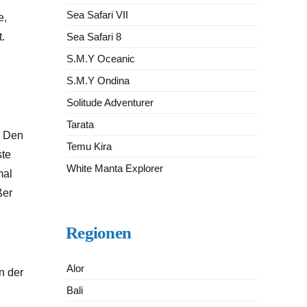
Sea Safari VII
e,
Sea Safari 8
.
S.M.Y Oceanic
S.M.Y Ondina
Solitude Adventurer
Tarata
. Den
Temu Kira
ste
White Manta Explorer
mal
ßer
Regionen
Alor
n der
Bali