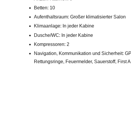
Betten: 10
Aufenthaltsraum: Großer klimatisierter Salon
Klimaanlage: In jeder Kabine
Dusche/WC: In jeder Kabine
Kompressoren: 2
Navigation, Kommunikation und Sicherheit: GP
Rettungsringe, Feuermelder, Sauerstoff, First 
ALOR
BANDA SEA
KOMODO
RAJA AMPAT
TAUCHSAFARIS INDONESIEN
TRITON BAY
YAP