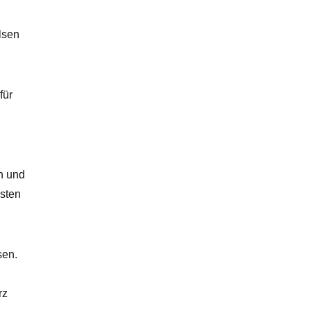
lsen
für
n und
isten
sen.
rz