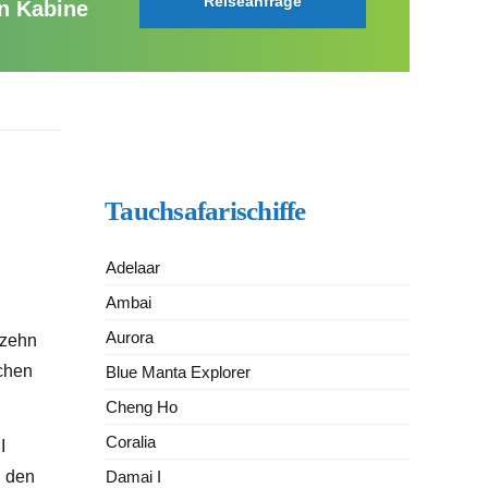
Reiseanfrage
in Kabine
Tauchsafarischiffe
Adelaar
Ambai
Aurora
 zehn
chen
Blue Manta Explorer
Cheng Ho
Coralia
I
Damai I
u den