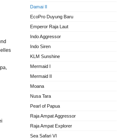
Damai II
EcoPro Duyung Baru
Emperor Raja Laut
Indo Aggressor
und
Indo Siren
elles
KLM Sunshine
Mermaid I
pa,
Mermaid II
Moana
Nusa Tara
Pearl of Papua
Raja Ampat Aggressor
ei
Raja Ampat Explorer
Sea Safari VI