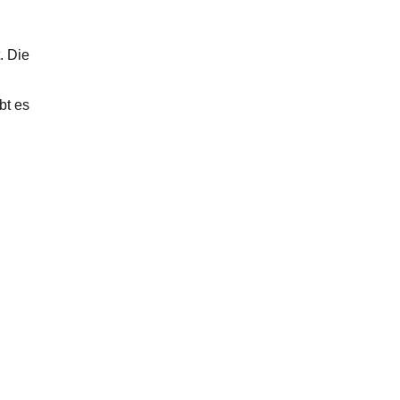
. Die
bt es