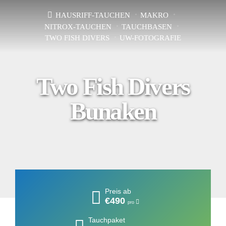
HAUSRIFF-TAUCHEN
MAKRO
NITROX-TAUCHEN
TAUCHBASEN
TWO FISH DIVERS
UW-FOTOGRAFIE
Two Fish Divers
Bunaken
Preis ab
€490
pro
Tauchpaket