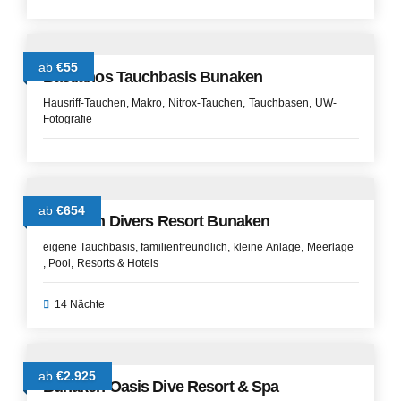
ab
€55
Bastianos Tauchbasis Bunaken
Hausriff-Tauchen
Makro
Nitrox-Tauchen
Tauchbasen
UW-
Fotografie
ab
€654
Two Fish Divers Resort Bunaken
eigene Tauchbasis
familienfreundlich
kleine Anlage
Meerlage
Pool
Resorts & Hotels
14 Nächte
ab
€2.925
Bunaken Oasis Dive Resort & Spa