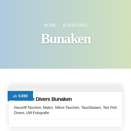
HOME
KATEGORIE
Bunaken
ab
€490
Two Fish Divers Bunaken
Hausriff-Tauchen
Makro
Nitrox-Tauchen
Tauchbasen
Two Fish
Divers
UW-Fotografie