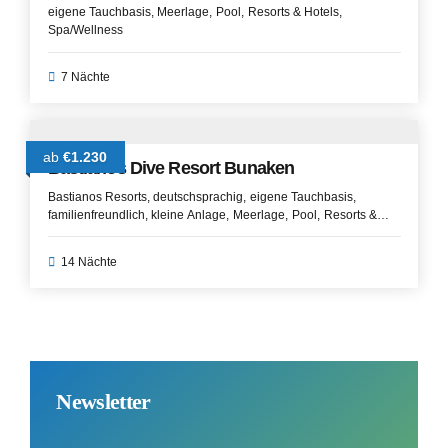
eigene Tauchbasis
Meerlage
Pool
Resorts & Hotels
Spa/Wellness
7 Nächte
ab
€1.230
Bastianos Dive Resort Bunaken
Bastianos Resorts
deutschsprachig
eigene Tauchbasis
familienfreundlich
kleine Anlage
Meerlage
Pool
Resorts &
Hotels
Spa/Wellness
Strandlage
14 Nächte
Newsletter