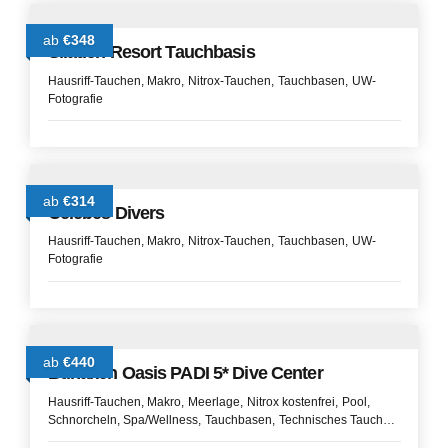
ab
€348
Siladen Resort Tauchbasis
Hausriff-Tauchen
Makro
Nitrox-Tauchen
Tauchbasen
UW-
Fotografie
ab
€314
Celebes Divers
Hausriff-Tauchen
Makro
Nitrox-Tauchen
Tauchbasen
UW-
Fotografie
ab
€440
Bunaken Oasis PADI 5* Dive Center
Hausriff-Tauchen
Makro
Meerlage
Nitrox kostenfrei
Pool
Schnorcheln
Spa/Wellness
Tauchbasen
Technisches Tauchen
UW-Fotografie