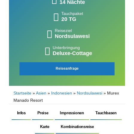
14 Nächte
Tauchpaket
20 TG
Reiseziel
Nordsulawesi
Unterbringung
Deluxe-Cottage
Reiseanfrage
Startseite
»
Asien
»
Indonesien
»
Nordsulawesi
»
Murex
Manado Resort
Infos
Preise
Impressionen
Tauchbasen
Karte
Kombinationsreise