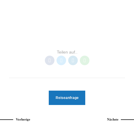
INDONESIEN
MANADO
RESORTS NORD SULAWESI
Teilen auf..
Reiseanfrage
Vorherige
Nächste