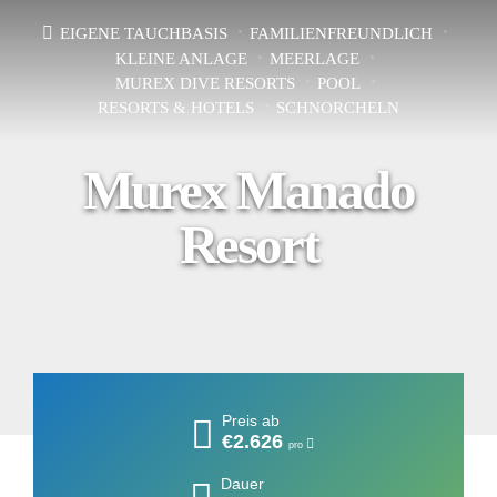
EIGENE TAUCHBASIS
FAMILIENFREUNDLICH
KLEINE ANLAGE
MEERLAGE
MUREX DIVE RESORTS
POOL
RESORTS & HOTELS
SCHNORCHELN
Murex Manado
Resort
Preis ab
€2.626
pro
Dauer