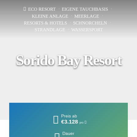
ECO RESORT
EIGENE TAUCHBASIS
KLEINE ANLAGE
MEERLAGE
RESORTS & HOTELS
SCHNORCHELN
STRANDLAGE
WASSERSPORT
Sorido Bay Resort
Preis ab
€3.128
pro
Dauer