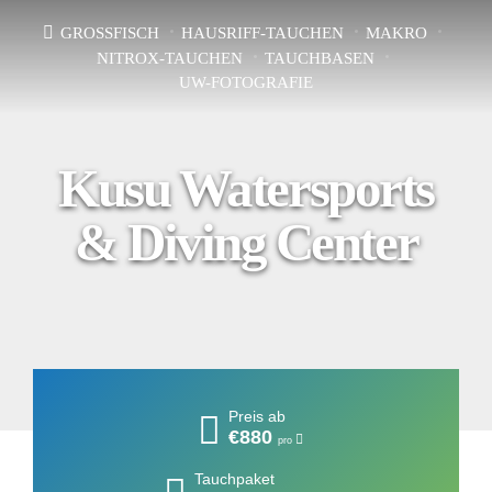
GROSSFISCH
HAUSRIFF-TAUCHEN
MAKRO
NITROX-TAUCHEN
TAUCHBASEN
UW-FOTOGRAFIE
Kusu Watersports
& Diving Center
Preis ab
€880
pro
Tauchpaket