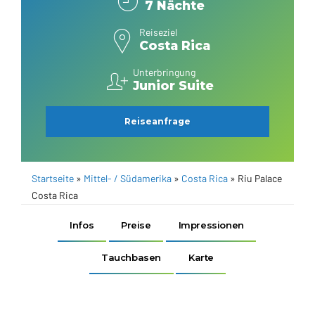
7 Nächte
Reiseziel
Costa Rica
Unterbringung
Junior Suite
Reiseanfrage
Startseite
»
Mittel- / Südamerika
»
Costa Rica
»
Riu Palace
Costa Rica
Infos
Preise
Impressionen
Tauchbasen
Karte