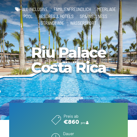
ALL INCLUSIVE
FAMILIENFREUNDLICH
MEERLAGE
POOL
RESORTS & HOTELS
SPA/WELLNESS
STRANDLAGE
WASSERSPORT
Riu Palace
Costa Rica
Preis ab
€860
pro
Dauer