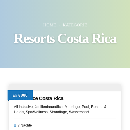
HOME
KATEGORIE
Resorts Costa Rica
ab
€860
Riu Palace Costa Rica
All Inclusive
familienfreundlich
Meerlage
Pool
Resorts &
Hotels
Spa/Wellness
Strandlage
Wassersport
7 Nächte