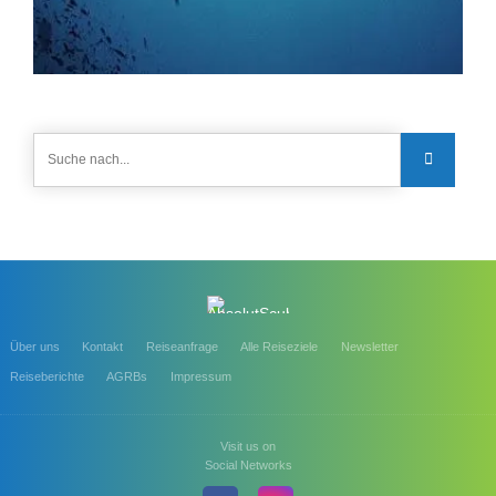
Über uns
Kontakt
Reiseanfrage
Alle Reiseziele
Newsletter
Reiseberichte
AGRBs
Impressum
Visit us on
Social Networks