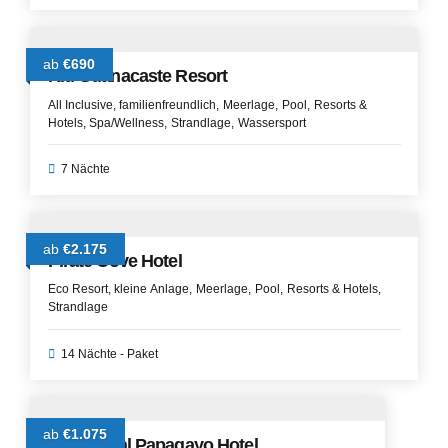
ab
€690
Riu Guanacaste Resort
All Inclusive
familienfreundlich
Meerlage
Pool
Resorts &
Hotels
Spa/Wellness
Strandlage
Wassersport
7 Nächte
ab
€2.175
Pirate Cove Hotel
Eco Resort
kleine Anlage
Meerlage
Pool
Resorts & Hotels
Strandlage
14 Nächte - Paket
ab
€1.075
Occidental Papagayo Hotel