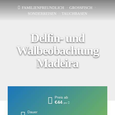
FAMILIENFREUNDLICH
GROSSFISCH
SONDERREISEN
TAUCHBASEN
Delfin- und
Walbeobachtung
Madeira
Preis ab
€44
pro
Dauer