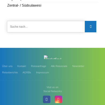
Zentral- / Südsulawesi
Über uns
Kontakt
Reiseanfrage
Alle Reiseziele
Newsletter
Reiseberichte
AGRBs
Impressum
Visit us on
Social Networks