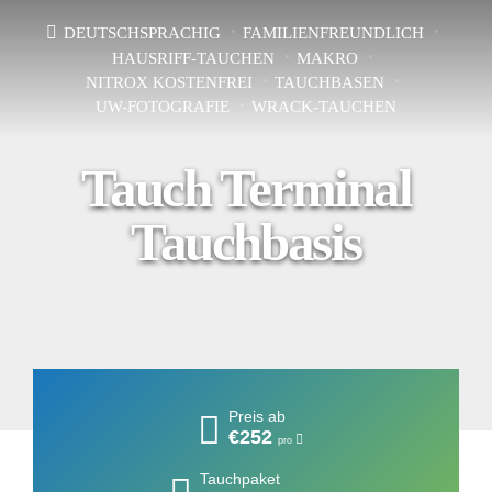
DEUTSCHSPRACHIG
FAMILIENFREUNDLICH
HAUSRIFF-TAUCHEN
MAKRO
NITROX KOSTENFREI
TAUCHBASEN
UW-FOTOGRAFIE
WRACK-TAUCHEN
Tauch Terminal
Tauchbasis
Preis ab
€252
pro
Tauchpaket