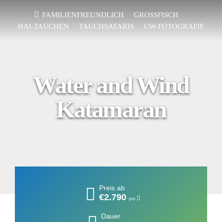
FAMILIENFREUNDLICH
GROSSFISCH
HAI-TAUCHEN
TAUCHSAFARIS
UW-FOTOGRAFIE
Water and Wind
Katamaran
Preis ab
€2.790
pro
Dauer