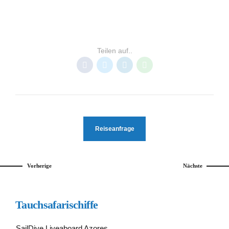
PONTA DELGADA
TAUCHSAFARIS AZOREN
Teilen auf..
Reiseanfrage
Vorherige
Nächste
Tauchsafarischiffe
SailDive Liveaboard Azores