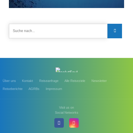
Über uns
Kontakt
Reiseanfrage
Alle Reiseziele
Newsletter
Reiseberichte
AGRBs
Impressum
Visit us on
Social Networks