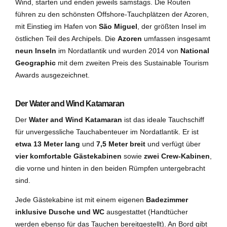
Wind, starten und enden jeweils samstags. Die Routen
führen zu den schönsten Offshore-Tauchplätzen der Azoren,
mit Einstieg im Hafen von
São Miguel
, der größten Insel im
östlichen Teil des Archipels. Die
Azoren
umfassen insgesamt
neun Inseln
im Nordatlantik und wurden 2014 von
National
Geographic
mit dem zweiten Preis des Sustainable Tourism
Awards ausgezeichnet.
Der Water and Wind Katamaran
Der
Water and Wind Katamaran
ist das ideale Tauchschiff
für unvergessliche Tauchabenteuer im Nordatlantik. Er ist
etwa 13 Meter lang
und
7,5 Meter breit
und verfügt über
vier komfortable Gästekabinen
sowie
zwei Crew-Kabinen
,
die vorne und hinten in den beiden Rümpfen untergebracht
sind.
Jede Gästekabine ist mit einem eigenen
Badezimmer
inklusive Dusche und WC
ausgestattet (Handtücher
werden ebenso für das Tauchen bereitgestellt). An Bord gibt