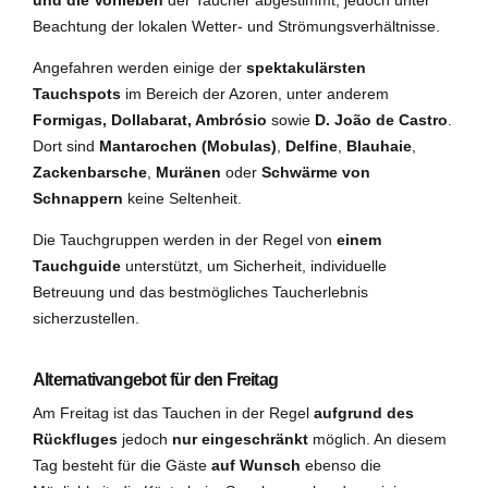
und die Vorlieben
der Taucher abgestimmt, jedoch unter
Beachtung der lokalen Wetter- und Strömungsverhältnisse.
Angefahren werden einige der
spektakulärsten
Tauchspots
im Bereich der Azoren, unter anderem
Formigas, Dollabarat, Ambrósio
sowie
D. João de Castro
.
Dort sind
Mantarochen (Mobulas)
,
Delfine
,
Blauhaie
,
Zackenbarsche
,
Muränen
oder
Schwärme von
Schnappern
keine Seltenheit.
Die Tauchgruppen werden in der Regel von
einem
Tauchguide
unterstützt, um Sicherheit, individuelle
Betreuung und das bestmögliches Taucherlebnis
sicherzustellen.
Alternativangebot für den Freitag
Am Freitag ist das Tauchen in der Regel
aufgrund des
Rückfluges
jedoch
nur eingeschränkt
möglich. An diesem
Tag besteht für die Gäste
auf Wunsch
ebenso die