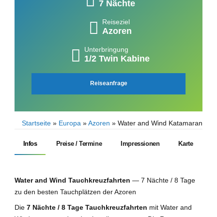
7 Nächte
Reiseziel
Azoren
Unterbringung
1/2 Twin Kabine
Reiseanfrage
Startseite
»
Europa
»
Azoren
»
Water and Wind Katamaran
Infos
Preise / Termine
Impressionen
Karte
Water and Wind Tauchkreuzfahrten
— 7 Nächte / 8 Tage
zu den besten Tauchplätzen der Azoren
Die
7 Nächte / 8 Tage Tauchkreuzfahrten
mit Water and