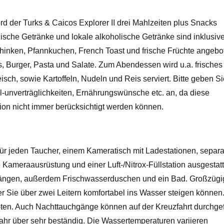
 der Turks & Caicos Explorer II drei Mahlzeiten plus Snacks
ische Getränke und lokale alkoholische Getränke sind inklusive
hinken, Pfannkuchen, French Toast und frische Früchte angebo
 Burger, Pasta und Salate. Zum Abendessen wird u.a. frisches
ch, sowie Kartoffeln, Nudeln und Reis serviert. Bitte geben Si
l-unverträglichkeiten, Ernährungswünsche etc. an, da diese
ion nicht immer berücksichtigt werden können.
ür jeden Taucher, einem Kameratisch mit Ladestationen, separ
meraausrüstung und einer Luft-/Nitrox-Füllstation ausgestatt
hängen, außerdem Frischwasserduschen und ein Bad. Großzügi
er Sie über zwei Leitern komfortabel ins Wasser steigen können
en. Auch Nachttauchgänge können auf der Kreuzfahrt durchgef
hr über sehr beständig. Die Wassertemperaturen variieren