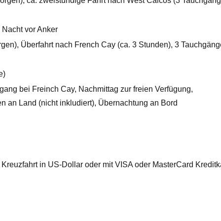
rgen), ca. zweistündige Fahrt nach West Caicos (3 Tauchgäng
 Nacht vor Anker
en), Überfahrt nach French Cay (ca. 3 Stunden), 3 Tauchgäng
e)
ng bei Freinch Cay, Nachmittag zur freien Verfügung,
 an Land (nicht inkludiert), Übernachtung an Bord
reuzfahrt in US-Dollar oder mit VISA oder MasterCard Kreditk