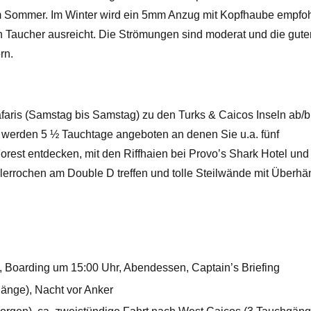
im Sommer. Im Winter wird ein 5mm Anzug mit Kopfhaube empfoh
 Taucher ausreicht. Die Strömungen sind moderat und die gute
rn.
afaris (Samstag bis Samstag) zu den Turks & Caicos Inseln ab/b
 werden 5 ½ Tauchtage angeboten an denen Sie u.a. fünf
rest entdecken, mit den Riffhaien bei Provo’s Shark Hotel und
errochen am Double D treffen und tolle Steilwände mit Überh
rt), Boarding um 15:00 Uhr, Abendessen, Captain’s Briefing
änge), Nacht vor Anker