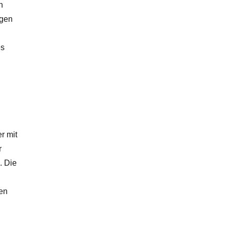
n
egen
es
r mit
r
. Die
den