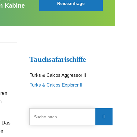
Reiseanfrage
in Kabine
Tauchsafarischiffe
Turks & Caicos Aggressor II
Turks & Caicos Explorer II
uren
m
. Das
en