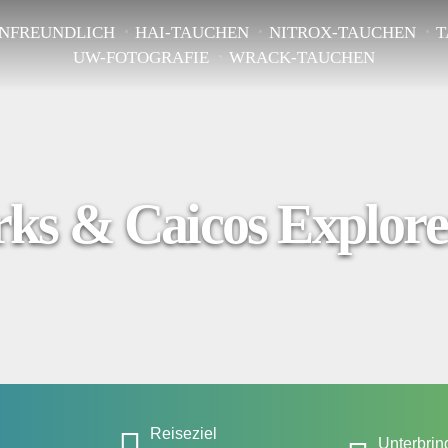
ENFREUNDLICH
HAI-TAUCHEN
NITROX-TAUCHEN
T
UW-FOTOGRAFIE
WRACK-TAUCHEN
ks & Caicos Explore
Reiseziel
Unterbri