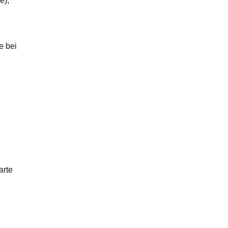
e),
e bei
arte