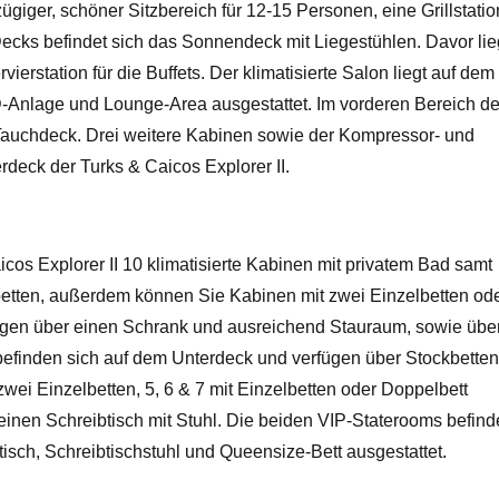
zügiger, schöner Sitzbereich für 12-15 Personen, eine Grillstatio
Decks befindet sich das Sonnendeck mit Liegestühlen. Davor li
erstation für die Buffets. Der klimatisierte Salon liegt auf dem
-Anlage und Lounge-Area ausgestattet. Im vorderen Bereich d
Tauchdeck. Drei weitere Kabinen sowie der Kompressor- und
deck der Turks & Caicos Explorer II.
cos Explorer II 10 klimatisierte Kabinen mit privatem Bad samt
etten, außerdem können Sie Kabinen mit zwei Einzelbetten ode
ügen über einen Schrank und ausreichend Stauraum, sowie übe
befinden sich auf dem Unterdeck und verfügen über Stockbetten
wei Einzelbetten, 5, 6 & 7 mit Einzelbetten oder Doppelbett
einen Schreibtisch mit Stuhl. Die beiden VIP-Staterooms befin
tisch, Schreibtischstuhl und Queensize-Bett ausgestattet.