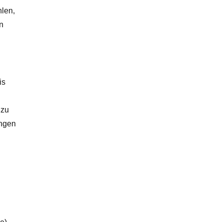
len,
n
is
 zu
ängen