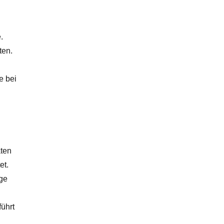
.
ten.
e bei
aten
et.
ge
.
ührt