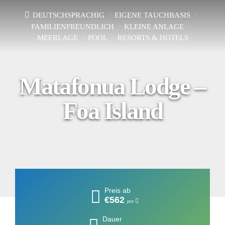
DEUTSCHSPRACHIG
EIGENE TAUCHBASIS
FAMILIENFREUNDLICH
KLEINE ANLAGE
MEERLAGE
POOL
RESORTS & HOTELS
Matafonua Lodge –
Foa Island
Preis ab
€562
pro
Dauer