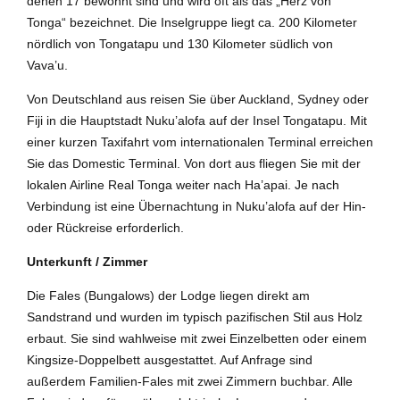
denen 17 bewohnt sind und wird oft als das „Herz von
Tonga“ bezeichnet. Die Inselgruppe liegt ca. 200 Kilometer
nördlich von Tongatapu und 130 Kilometer südlich von
Vava’u.
Von Deutschland aus reisen Sie über Auckland, Sydney oder
Fiji in die Hauptstadt Nuku’alofa auf der Insel Tongatapu. Mit
einer kurzen Taxifahrt vom internationalen Terminal erreichen
Sie das Domestic Terminal. Von dort aus fliegen Sie mit der
lokalen Airline Real Tonga weiter nach Ha’apai. Je nach
Verbindung ist eine Übernachtung in Nuku’alofa auf der Hin-
oder Rückreise erforderlich.
Unterkunft / Zimmer
Die Fales (Bungalows) der Lodge liegen direkt am
Sandstrand und wurden im typisch pazifischen Stil aus Holz
erbaut. Sie sind wahlweise mit zwei Einzelbetten oder einem
Kingsize-Doppelbett ausgestattet. Auf Anfrage sind
außerdem Familien-Fales mit zwei Zimmern buchbar. Alle