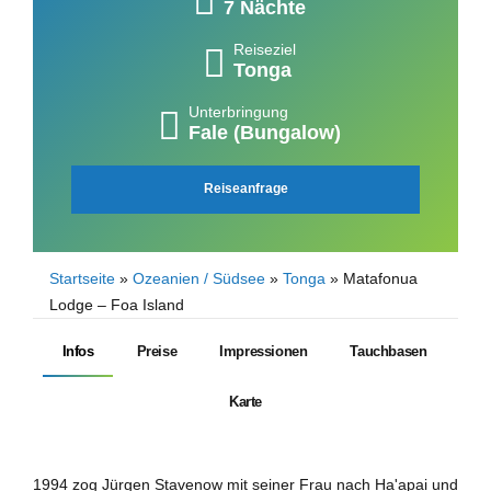
7 Nächte
Reiseziel
Tonga
Unterbringung
Fale (Bungalow)
Reiseanfrage
Startseite
»
Ozeanien / Südsee
»
Tonga
»
Matafonua
Lodge – Foa Island
Infos
Preise
Impressionen
Tauchbasen
Karte
1994 zog Jürgen Stavenow mit seiner Frau nach Ha'apai und