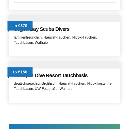
ab
€370
Sogod Bay Scuba Divers
familienfreundlich
Hausriff-Tauchen
Nitrox-Tauchen
Tauchbasen
Walhaie
ab
€150
Pintuyan Dive Resort Tauchbasis
deutschsprachig
Großfisch
Hausriff-Tauchen
Nitrox kostenfrei
Tauchbasen
UW-Fotografie
Walhaie