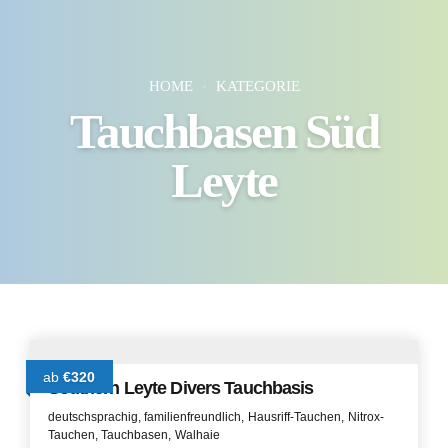
HOME
KATEGORIE
Tauchbasen Süd
Leyte
ab
€320
Southern Leyte Divers Tauchbasis
deutschsprachig
familienfreundlich
Hausriff-Tauchen
Nitrox-
Tauchen
Tauchbasen
Walhaie