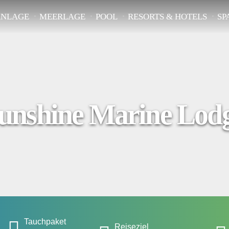
ANLAGE
MEERLAGE
POOL
RESORTS & HOTELS
SP
unshine Marine Lod
Tauchpaket
Reiseziel