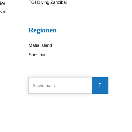
TGI Diving Zanzibar
der
zean
Regionen
Mafia Island
Sansibar