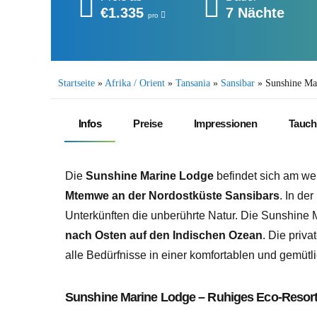
€1.335
7 Nächte
pro
Startseite
»
Afrika / Orient
»
Tansania
»
Sansibar
»
Sunshine Ma
Infos
Preise
Impressionen
Tauch
Die
Sunshine Marine Lodge
befindet sich am w
Mtemwe an der Nordostküste Sansibars
. In de
Unterkünften die unberührte Natur. Die Sunshine 
nach Osten auf den Indischen Ozean
. Die priv
alle Bedürfnisse in einer komfortablen und gemüt
Sunshine Marine Lodge – Ruhiges Eco-Resor