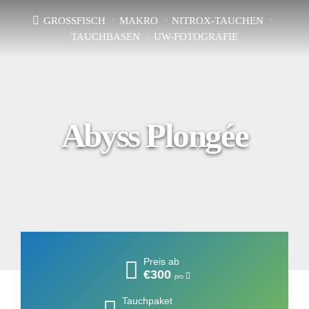
GROSSFISCH
MAKRO
NITROX-TAUCHEN
TAUCHBASEN
UW-FOTOGRAFIE
Abyss Plongée
Preis ab
€300
pro
Tauchpaket