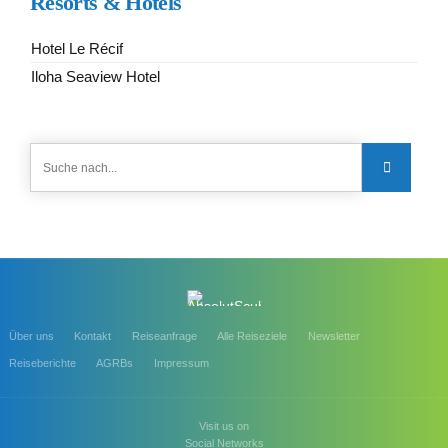
Resorts & Hotels
Hotel Le Récif
Iloha Seaview Hotel
Über uns
Kontakt
Reiseanfrage
Alle Reiseziele
Newsletter
Reiseberichte
AGRBs
Impressum
Visit us on
Social Networks