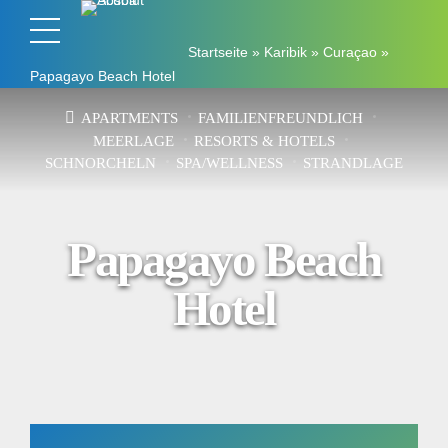
Startseite
»
Karibik
»
Curaçao
»
Papagayo Beach Hotel
APARTMENTS
FAMILIENFREUNDLICH
MEERLAGE
RESORTS & HOTELS
SCHNORCHELN
SPA/WELLNESS
STRANDLAGE
Papagayo Beach
Hotel