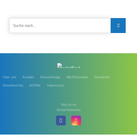
Über uns
Kontakt
Reiseanfrage
Alle Reiseziele
Newsletter
Reiseberichte
AGRBs
Impressum
Visit us on
Social Networks