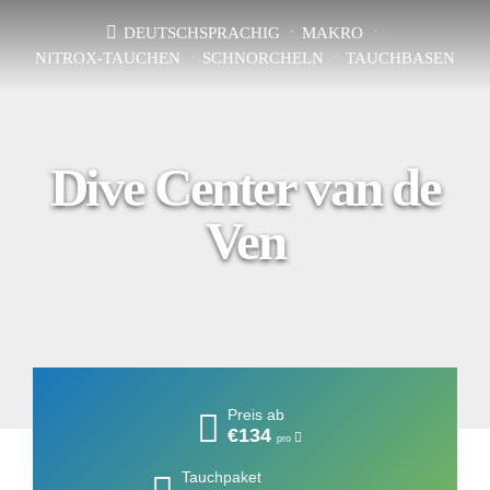
DEUTSCHSPRACHIG
MAKRO
NITROX-TAUCHEN
SCHNORCHELN
TAUCHBASEN
Dive Center van de
Ven
Preis ab
€134
pro
Tauchpaket