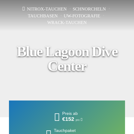
NITROX-TAUCHEN
SCHNORCHELN
TAUCHBASEN
UW-FOTOGRAFIE
WRACK-TAUCHEN
Blue Lagoon Dive
Center
Preis ab
€152
pro
Tauchpaket