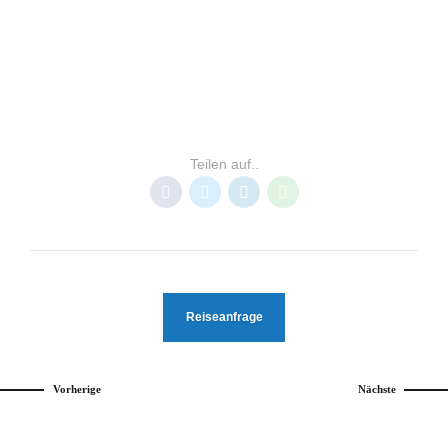
CHUUK
MIKRONESIEN
TAUCHBASEN CHUUK
TRUK LAGOON
Teilen auf..
Reiseanfrage
Vorherige
Nächste