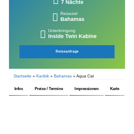
7 Nächte
Reiseziel
Bahamas
Unterbringung
Inside Twin Kabine
Reiseanfrage
Startseite
»
Karibik
»
Bahamas
»
Aqua Cat
Infos
Preise / Termine
Impressionen
Karte