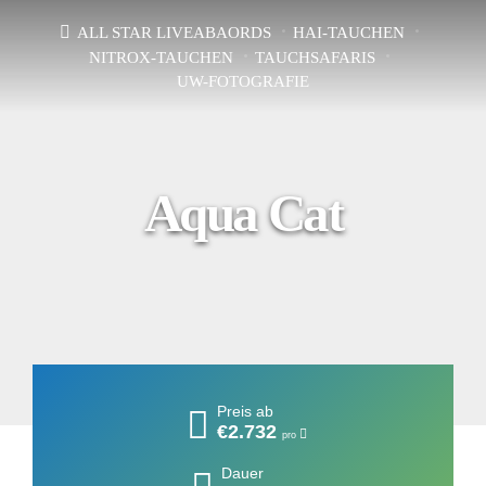
ALL STAR LIVEABAORDS
HAI-TAUCHEN
NITROX-TAUCHEN
TAUCHSAFARIS
UW-FOTOGRAFIE
Aqua Cat
Preis ab
€2.732
pro
Dauer