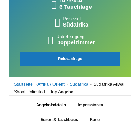
Tauchpaket
6 Tauchtage
Reiseziel
Südafrika
Unterbringung
Doppelzimmer
Reiseanfrage
Startseite
»
Afrika / Orient
»
Südafrika
»
Südafrika Aliwal
Shoal Unlimited – Top Angebot
Angebotsdetails
Impressionen
Resort & Tauchbasis
Karte