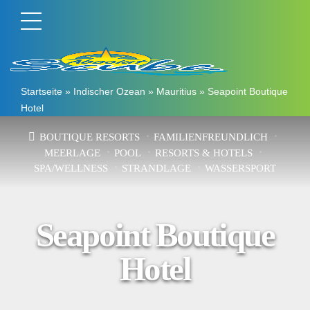
Startseite
»
Indischer Ozean
»
Mauritius
»
Seapoint Boutique
Hotel
BOUTIQUE RESORTS
FAMILIENFREUNDLICH
MEERLAGE
POOL
RESORTS & HOTELS
SPA/WELLNESS
STRANDLAGE
WASSERSPORT
Seapoint Boutique
Hotel