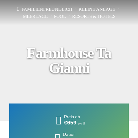
FAMILIENFREUNDLICH
KLEINE ANLAGE
MEERLAGE
POOL
RESORTS & HOTELS
Farmhouse Ta
Gianni
Preis ab
€659
pro
Dauer