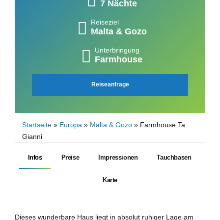
7 Nächte
Reiseziel
Malta & Gozo
Unterbringung
Farmhouse
Reiseanfrage
Startseite
»
Europa
»
Malta & Gozo
»
Farmhouse Ta
Gianni
Infos
Preise
Impressionen
Tauchbasen
Karte
Dieses wunderbare Haus liegt in absolut ruhiger Lage am