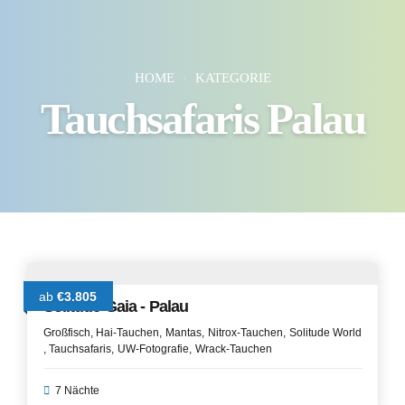
HOME
KATEGORIE
Tauchsafaris Palau
ab
€3.805
Solitude Gaia - Palau
Großfisch
Hai-Tauchen
Mantas
Nitrox-Tauchen
Solitude World
Tauchsafaris
UW-Fotografie
Wrack-Tauchen
7 Nächte