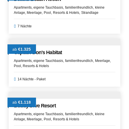
Apartments
eigene Tauchbasis
familienfreundlich
kleine
Anlage
Meerlage
Pool
Resorts & Hotels
Strandlage
7 Nächte
ab
€1.325
Captain Don's Habitat
Apartments
eigene Tauchbasis
familienfreundlich
Meerlage
Pool
Resorts & Hotels
14 Nächte - Paket
ab
€1.118
Buddy Dive Resort
Apartments
eigene Tauchbasis
familienfreundlich
kleine
Anlage
Meerlage
Pool
Resorts & Hotels