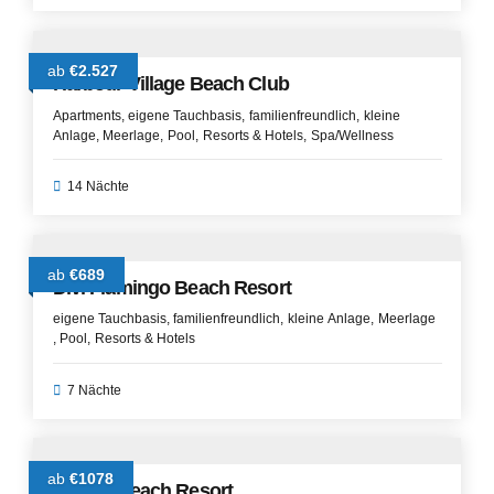
ab
€2.527
Harbour Village Beach Club
Apartments
eigene Tauchbasis
familienfreundlich
kleine
Anlage
Meerlage
Pool
Resorts & Hotels
Spa/Wellness
14 Nächte
ab
€689
Divi Flamingo Beach Resort
eigene Tauchbasis
familienfreundlich
kleine Anlage
Meerlage
Pool
Resorts & Hotels
7 Nächte
ab
€1078
Delfins Beach Resort