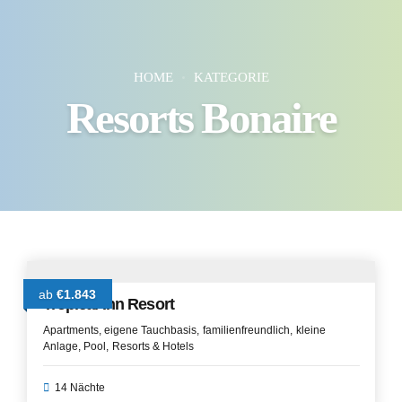
HOME
KATEGORIE
Resorts Bonaire
ab
€1.843
Tropical Inn Resort
Apartments
eigene Tauchbasis
familienfreundlich
kleine
Anlage
Pool
Resorts & Hotels
14 Nächte