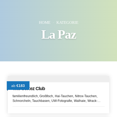
HOME
KATEGORIE
La Paz
ab
€183
The Cortez Club
familienfreundlich
Großfisch
Hai-Tauchen
Nitrox-Tauchen
Schnorcheln
Tauchbasen
UW-Fotografie
Walhaie
Wrack-
Tauchen