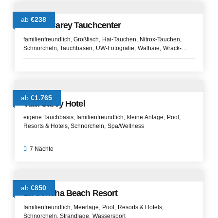
ab
€238
Buceo Carey Tauchcenter
familienfreundlich
Großfisch
Hai-Tauchen
Nitrox-Tauchen
Schnorcheln
Tauchbasen
UW-Fotografie
Walhaie
Wrack-
Tauchen
ab
€1.765
Villa Carey Hotel
eigene Tauchbasis
familienfreundlich
kleine Anlage
Pool
Resorts & Hotels
Schnorcheln
Spa/Wellness
7 Nächte
ab
€850
La Concha Beach Resort
familienfreundlich
Meerlage
Pool
Resorts & Hotels
Schnorcheln
Strandlage
Wassersport