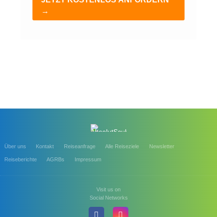
→
Über uns
Kontakt
Reiseanfrage
Alle Reiseziele
Newsletter
Reiseberichte
AGRBs
Impressum
Visit us on
Social Networks